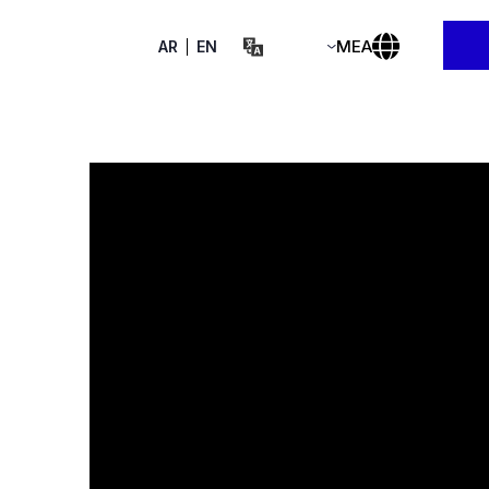
MEA
AR
EN