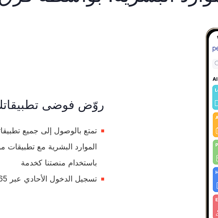
روّض فوضى تطبيقاتك 
تمتع بالوصول إلى جميع تطبيقاتك
الموارد البشرية مع تطبيقات م
باستخدام منصتنا كخدمة
تسجيل الدخول الأحادي عبر O365 وActive Directory وOkta وGoogle والمزيد