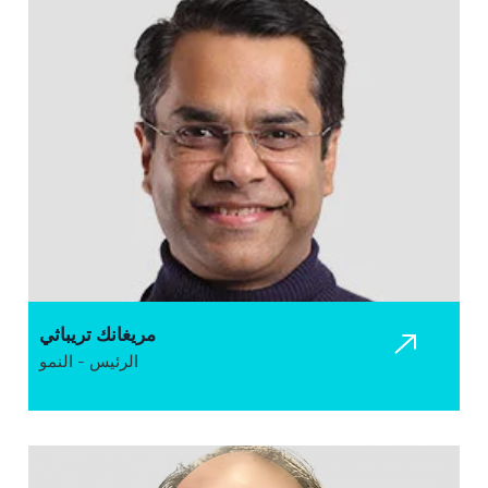
مريغانك تريباثي
الرئيس - النمو