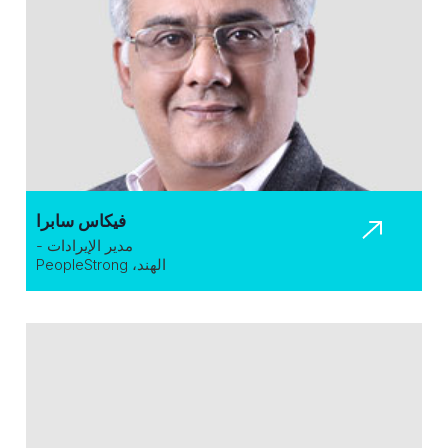
فيكاس سابرا
مدير الإيرادات -
الهند، PeopleStrong