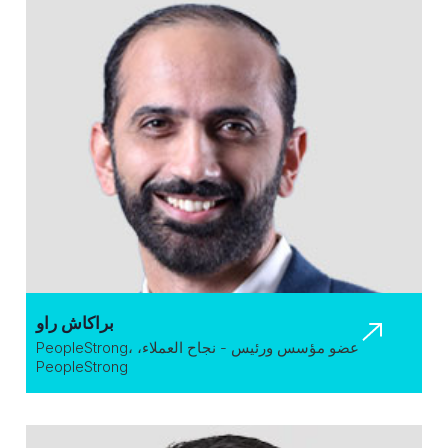
براكاش راو
عضو مؤسس ورئيس - نجاح العملاء، PeopleStrong،
PeopleStrong