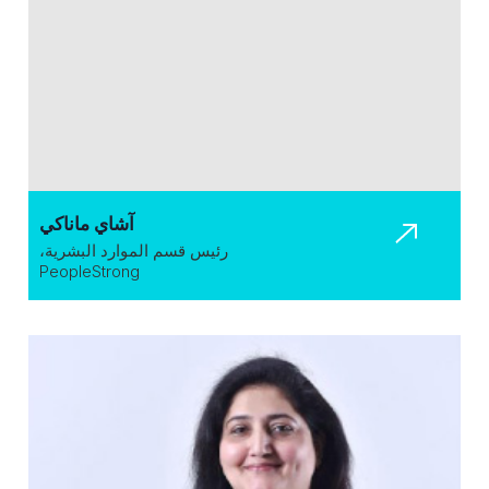
آشاي ماناكي
رئيس قسم الموارد البشرية،
PeopleStrong