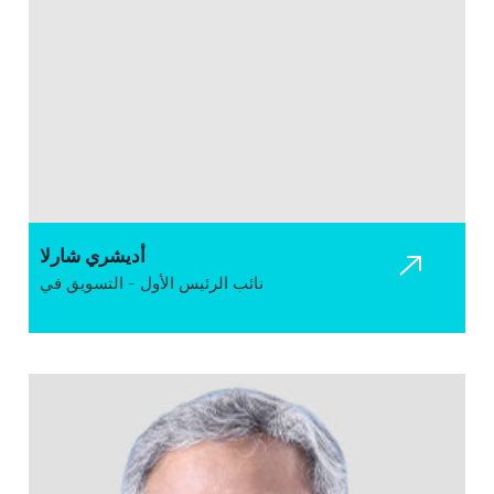
أديشري شارلا
نائب الرئيس الأول - التسويق في